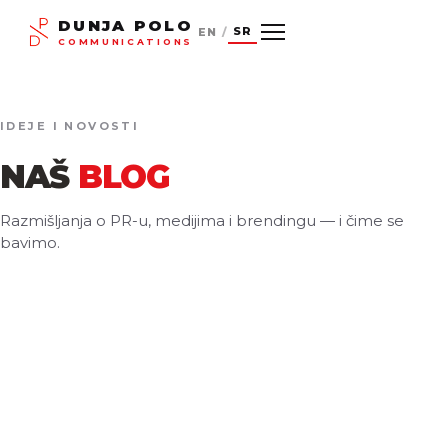
DUNJA POLO
SR
EN
/
COMMUNICATIONS
IDEJE I NOVOSTI
NAŠ
BLOG
Razmišljanja o PR-u, medijima i brendingu — i čime se
bavimo.