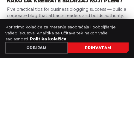
KAKO DA KREIRATE SADRŽAJ KOJI PLENI?
Five practical tips for business blogging success — build a
corporate blog that attracts readers and builds authority.
Pročitaj više
↗
Koristimo kolačiće za merenje saobraćaja i poboljšanje
vašeg iskustva. Analitika se učitava tek nakon vaše
saglasnosti.
Politika kolačića
ODBIJAM
PRIHVATAM